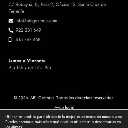
C/ Robayna, 8, Piso 2, Oficina 12, Santa Cruz de
Tenerife
info@ablgestoria.com
922 281 649
615 787 468
Lunes a Viernes:
9 a 14h y de 17 a 19h
© 2026 ABL Gestoría. Todos los derechos reservados.
Aviso legal
Política de cookies
Utilizamos cookies para ofrecerte la mejor experiencia en nuestra web.
Política de privacidad
Puedes aprender más sobre qué cookies utilizamos o desactivarlas en
los
ajustes
.
Accesibilidad