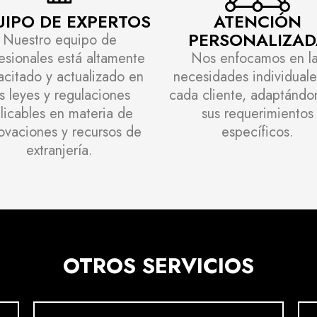
IPO DE EXPERTOS
ATENCIÓN
PERSONALIZAD
Nuestro equipo de
esionales está altamente
Nos enfocamos en l
acitado y actualizado en
necesidades individual
as leyes y regulaciones
cada cliente, adaptándo
licables en materia de
sus requerimientos
ovaciones y recursos de
específicos.
extranjería.
OTROS SERVICIOS