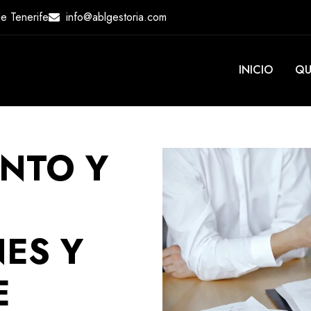
e Tenerife
info@ablgestoria.com
INICIO
QU
NTO Y
ES Y
E