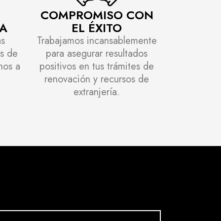
COMPROMISO CON
A
EL ÉXITO
as
Trabajamos incansablemente
es de
para asegurar resultados
nos a
positivos en tus trámites de
renovación y recursos de
extranjería.