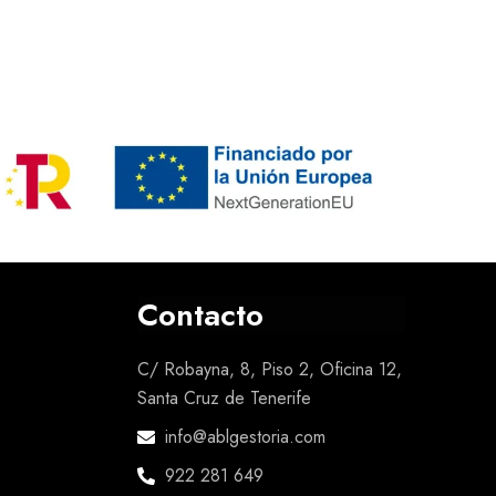
Contacto
C/ Robayna, 8, Piso 2, Oficina 12,
Santa Cruz de Tenerife
info@ablgestoria.com
922 281 649