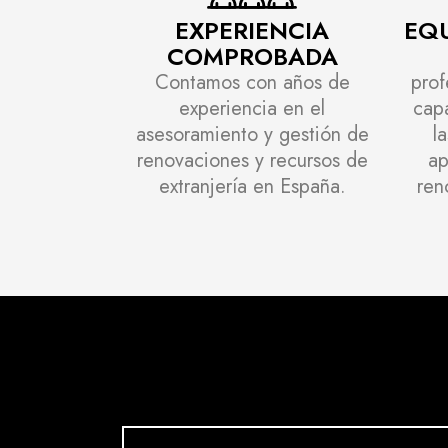
EXPERIENCIA
EQU
COMPROBADA
Contamos con años de
prof
experiencia en el
cap
asesoramiento y gestión de
l
renovaciones y recursos de
ap
extranjería en España.
ren