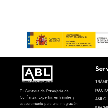
Serv
TRÁMI
NACIO
Tu Gestoría de Extranjería de
Confianza. Expertos en trámites y
ASILO
asesoramiento para una integración
REAGR